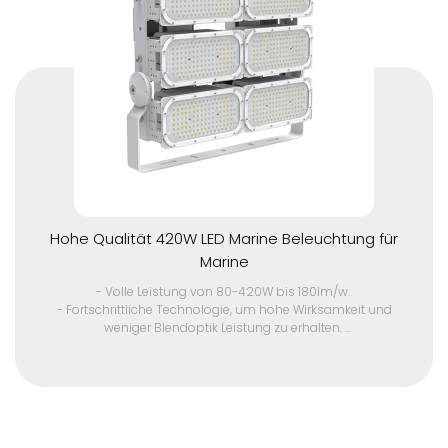
Ausgangsstrom (AOC) mit Programmierbarkeit.
- IP68 wasserdichter Stecker.
- Flimmern frei.
- 10kV/10kA Überspannungsschutzvorrichtung.
- Edelstahl 304 Montage Halterung und Power Box für
Sicherheit Kette
Kontaktieren Sie uns für ein Angebot für Großaufträge und
Musterstück.
Hohe Qualität 420W LED Marine Beleuchtung für
Marine
- Volle Leistung von 80-420W bis 180lm/w.
- Fortschrittliche Technologie, um hohe Wirksamkeit und
weniger Blendoptik Leistung zu erhalten.
- Langlebigkeit in rauen Umgebungen mit IP67, IK10 Schutz,
hohe UV-Beständigkeit und korrosionsbeständig.
- Eine Vielzahl von Lichtverteilungen von ultra-klein bis groß
Winkel, passend für verschiedene Anwendungen.
- Ausgezeichnete Windbeständigkeit Design.
- Selbstreinigende Funktion mit einzigartigem