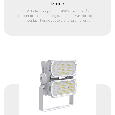
Marine
- Volle Leistung von 80-420W bis 180lm/w.
- Fortschrittliche Technologie, um hohe Wirksamkeit und
weniger Blendoptik Leistung zu erhalten.
- Langlebigkeit in rauen Umgebungen mit IP67, IK10 Schutz,
hohe UV-Beständigkeit und korrosionsbeständig.
- Eine Vielzahl von Lichtverteilungen von ultra-klein bis groß
Winkel, passend für verschiedene Anwendungen.
- Ausgezeichnete Windbeständigkeit Design.
- Selbstreinigende Funktion mit einzigartigem
Produktdesign.
- Hocheffizienter Kühlkörper.
- Niedrige Ausgangsspannung und hoher elektrischer
Stromtreiber, sicher und zuverlässig. Einstellbarer
Ausgangsstrom (AOC) mit Programmierbarkeit.
- IP68 wasserdichter Stecker.
- Flimmern frei.
- 10kV/10kA Überspannungsschutzvorrichtung.
- Edelstahl 304 Montage Halterung und Power Box für
Sicherheit Kette
Kontaktieren Sie uns für ein Angebot für Großaufträge und
Musterstück.