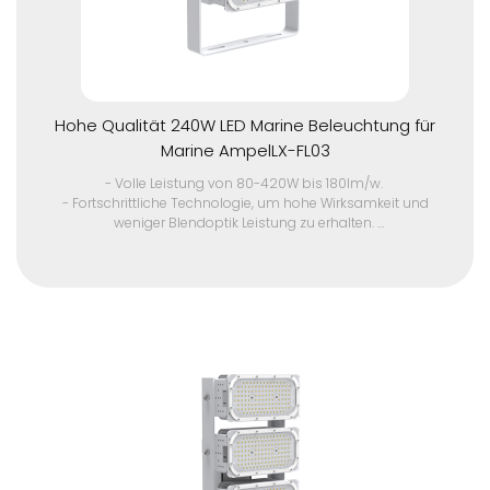
Kontaktieren Sie uns für ein Angebot für Großaufträge und
Musterstück.
Hohe Qualität 240W LED Marine Beleuchtung für
Marine AmpelLX-FL03
- Volle Leistung von 80-420W bis 180lm/w.
- Fortschrittliche Technologie, um hohe Wirksamkeit und
weniger Blendoptik Leistung zu erhalten.
- Langlebigkeit in rauen Umgebungen mit IP67, IK10 Schutz,
hohe UV-Beständigkeit und korrosionsbeständig.
- Eine Vielzahl von Lichtverteilungen von ultra-klein bis groß
Winkel, passend für verschiedene Anwendungen.
- Ausgezeichnete Windbeständigkeit Design.
- Selbstreinigende Funktion mit einzigartigem
Produktdesign.
- Hocheffizienter Kühlkörper.
- Niedrige Ausgangsspannung und hoher elektrischer
Stromtreiber, sicher und zuverlässig. Einstellbarer
Ausgangsstrom (AOC) mit Programmierbarkeit.
- IP68 wasserdichter Stecker.
- Flimmern frei.