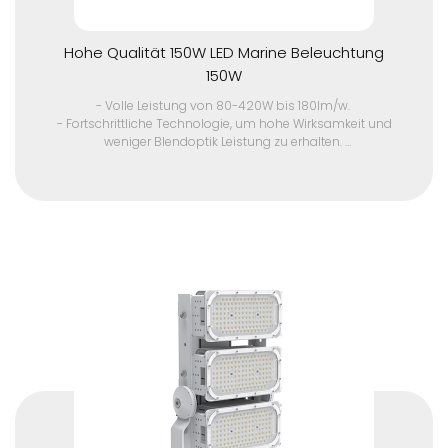
Hohe Qualität 150W LED Marine Beleuchtung
150W
- Volle Leistung von 80-420W bis 180lm/w.
- Fortschrittliche Technologie, um hohe Wirksamkeit und
weniger Blendoptik Leistung zu erhalten.
- Langlebigkeit in rauen Umgebungen mit IP67, IK10 Schutz,
hohe UV-Beständigkeit und korrosionsbeständig.
- Eine Vielzahl von Lichtverteilungen von ultra-klein bis groß
Winkel, passend für verschiedene Anwendungen.
- Ausgezeichnete Windbeständigkeit Design.
- Selbstreinigende Funktion mit einzigartigem
Produktdesign.
- Hocheffizienter Kühlkörper.
- Niedrige Ausgangsspannung und hoher elektrischer
Stromtreiber, sicher und zuverlässig. Einstellbarer
Ausgangsstrom (AOC) mit Programmierbarkeit.
- IP68 wasserdichter Stecker.
- Flimmern frei.
- 10kV/10kA Überspannungsschutzvorrichtung.
- Edelstahl 304 Montage Halterung und Power Box für
Sicherheit Kette