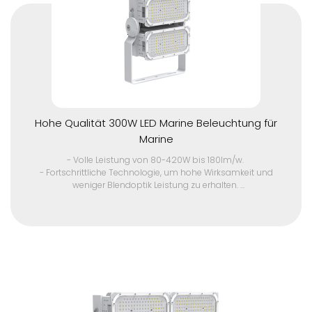
- 10kV/10kA Überspannungsschutzvorrichtung.
- Edelstahl 304 Montage Halterung und Power Box für
Sicherheit Kette
Kontaktieren Sie uns für ein Angebot für Großaufträge und
Musterstück.
Hohe Qualität 300W LED Marine Beleuchtung für
Marine
- Volle Leistung von 80-420W bis 180lm/w.
- Fortschrittliche Technologie, um hohe Wirksamkeit und
weniger Blendoptik Leistung zu erhalten.
- Langlebigkeit in rauen Umgebungen mit IP67, IK10 Schutz,
hohe UV-Beständigkeit und korrosionsbeständig.
- Eine Vielzahl von Lichtverteilungen von ultra-klein bis groß
Winkel, passend für verschiedene Anwendungen.
- Ausgezeichnete Windbeständigkeit Design.
- Selbstreinigende Funktion mit einzigartigem
Produktdesign.
- Hocheffizienter Kühlkörper.
- Niedrige Ausgangsspannung und hoher elektrischer
Stromtreiber, sicher und zuverlässig. Einstellbarer