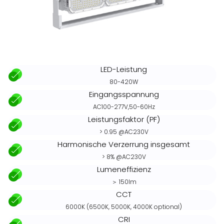
LED-Leistung
80-420W
Eingangsspannung
AC100-277V,50-60Hz
Leistungsfaktor (PF)
> 0.95 @AC230V
Harmonische Verzerrung insgesamt
> 8% @AC230V
Lumeneffizienz
＞ 150lm
CCT
6000K (6500K, 5000K, 4000K optional)
CRI